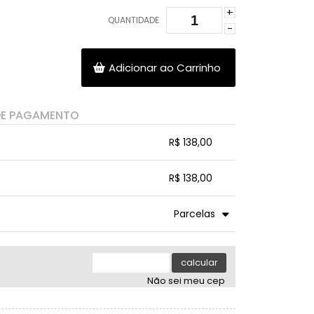
+
QUANTIDADE
-
Adicionar ao Carrinho
DE PAGAMENTO
R$ 138,00
.
.
.
.
R$ 138,00
.
.
.
.
.
Parcelas
.
4x sem juros de R$ 35,38
.
.
5x sem juros de R$ 28,30
.
calcular
.
Não sei meu cep
.