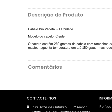
Descrição do Produto
Cabelo Bio Vegetal - 1 Unidade
Modelo do cabelo: Cleide
O pacote contém 260 gramas de cabelo com tamanhos de 
macios, aguenta temperatura em até 150 graus, mas rec
Comentários
CONTACTE-NOS
INFORM
Política
Rua Doze de Outubro 158 1° Andar
Salas 02 07 E 08, Entrada Pela Lateral,