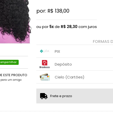
por: R$
138,00
ou por
5x
de
R$
28,30
com juros
FORMAS 
PIX
1x sem juros de R$ 138,00
.
.
.
ompartilhar
.
Depósito
.
.
1x sem juros de R$ 138,00
.
.
UE ESTE PRODUTO
.
.
Cielo (Cartões)
.
.
e para um amigo
1x sem juros de R$ 141,51
2x sem juros de R$ 70,76
Frete e prazo
3x sem juros de R$ 47,17
.
.