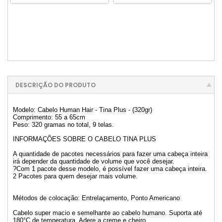
DESCRIÇÃO DO PRODUTO
Modelo: Cabelo Human Hair - Tina Plus - (320gr)
Comprimento: 55 a 65cm
Peso: 320 gramas no total, 9 telas.
INFORMAÇÕES SOBRE O CABELO TINA PLUS
A quantidade de pacotes necessários para fazer uma cabeça inteira
irá depender da quantidade de volume que você desejar.
?Com 1 pacote desse modelo, é possível fazer uma cabeça inteira.
2 Pacotes para quem desejar mais volume.
Métodos de colocação: Entrelaçamento, Ponto Americano
Cabelo super macio e semelhante ao cabelo humano. Suporta até
180°C de temperatura. Adere a creme e cheiro.