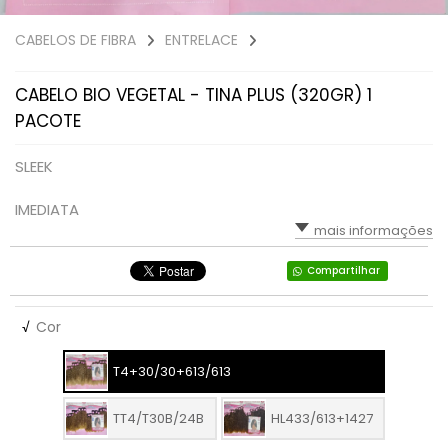
CABELOS DE FIBRA
ENTRELACE
CABELO BIO VEGETAL - TINA PLUS (320GR) 1
PACOTE
SLEEK
IMEDIATA
mais informações
Compartilhar
√
Cor
T4+30/30+613/613
TT4/T30B/24B
HL433/613+1427