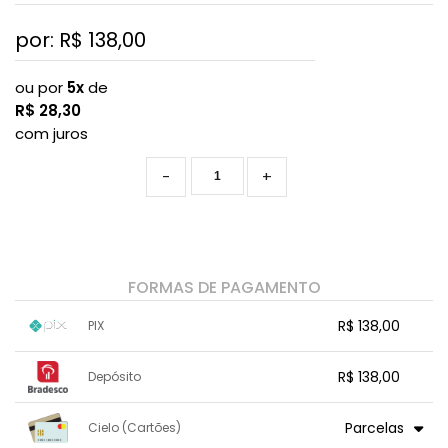
por: R$
138,00
ou por
5x
de
R$
28,30
com juros
-
+
FORMAS DE PAGAMENTO
R$ 138,00
PIX
1x sem juros de R$ 138,00
.
.
.
.
R$ 138,00
Depósito
.
.
.
.
.
.
.
1x sem juros de R$ 138,00
.
.
.
.
Parcelas
Cielo (Cartões)
.
.
.
.
.
.
.