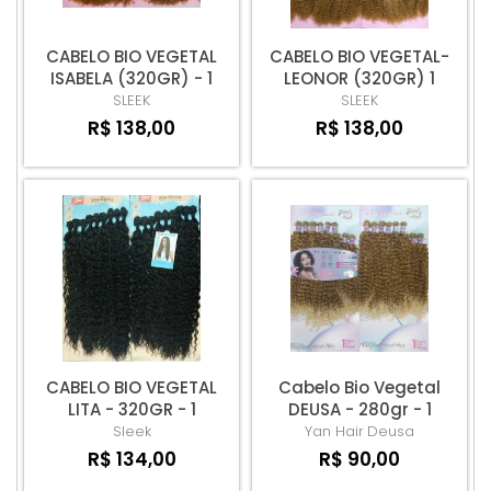
CABELO BIO VEGETAL
CABELO BIO VEGETAL-
ISABELA (320GR) - 1
LEONOR (320GR) 1
PACOTE
PACOTE
SLEEK
SLEEK
R$ 138,00
R$ 138,00
CABELO BIO VEGETAL
Cabelo Bio Vegetal
LITA - 320GR - 1
DEUSA - 280gr - 1
UNIDADE
pacote
Sleek
Yan Hair
Deusa
R$ 134,00
R$ 90,00