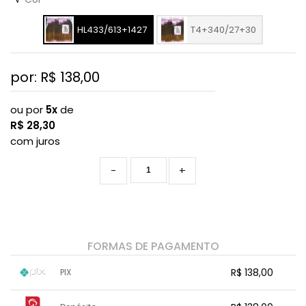
HL433/613+1427
T4+340/27+30
por: R$
138,00
ou por
5x
de
R$
28,30
com juros
-
+
FORMAS DE PAGAMENTO
R$ 138,00
PIX
1x sem juros de R$ 138,00
.
.
.
.