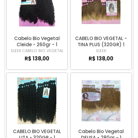
Cabelo Bio Vegetal
CABELO BIO VEGETAL -
Cleide - 260gr - 1
TINA PLUS (320GR) 1
Pacote
PACOTE
SLEEK
CABELO BIO VEGETAL
SLEEK
R$ 138,00
R$ 138,00
CABELO BIO VEGETAL
Cabelo Bio Vegetal
LITA - 320GR - 1
DEUSA - 280gr - 1