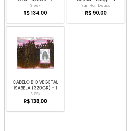
UNIDADE
pacote
Sleek
Yan Hair
Deusa
R$ 134,00
R$ 90,00
CABELO BIO VEGETAL
ISABELA (320GR) - 1
PACOTE
SLEEK
R$ 138,00