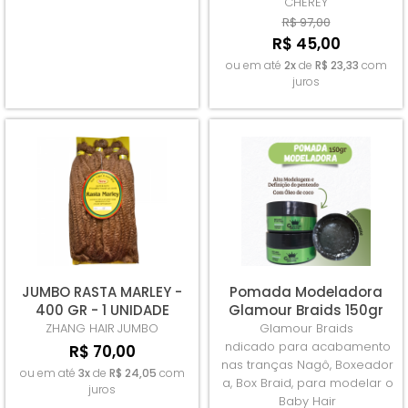
CHEREY
R$ 97,00
R$ 45,00
ou em até
2x
de
R$ 23,33
com
juros
JUMBO RASTA MARLEY -
Pomada Modeladora
400 GR - 1 UNIDADE
Glamour Braids 150gr
ZHANG HAIR
JUMBO
Glamour Braids
ndicado para acabamento
R$ 70,00
nas tranças Nagô, Boxeador
ou em até
3x
de
R$ 24,05
com
a, Box Braid, para modelar o
juros
Baby Hair