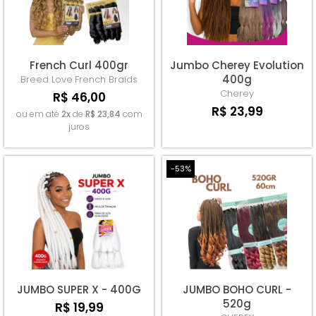
French Curl 400gr
Jumbo Cherey Evolution
400g
Breed Love
French Braids
Cherey
R$ 46,00
R$ 23,99
ou em até
2x
de
R$ 23,84
com
juros
-53%
JUMBO SUPER X - 400G
JUMBO BOHO CURL -
520g
R$ 19,99