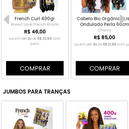
French Curl 400gr
Cabelo Bio Orgânico Li
Ondulado Perla 60c
Breed Love
French Braids
300g
Cherey
R$ 46,00
R$ 85,00
ou em até
2x
de
R$ 23,84
com
juros
ou em até
4x
de
R$ 21,86
com ju
COMPRAR
COMPRAR
JUMBOS PARA TRANÇAS