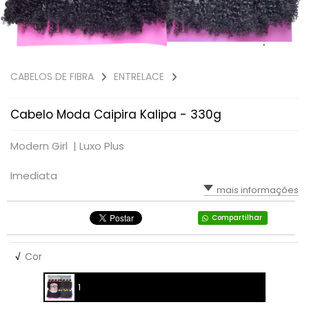
CABELOS DE FIBRA
ENTRELACE
Cabelo Moda Caipira Kalipa - 330g
Modern Girl |
Luxo Plus
Imediata
mais informações
Compartilhar
√
Cor
1