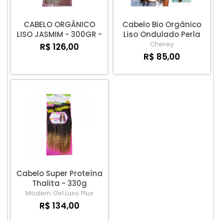
CABELO ORGÂNICO
Cabelo Bio Orgânico
LISO JASMIM - 300GR -
Liso Ondulado Perla
1 UNIDADE
60cm 300g
Cherey
R$ 126,00
R$ 85,00
Cabelo Super Proteína
Thalita - 330g
Modern Girl
Luxo Plus
R$ 134,00