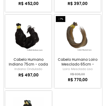
R$ 452,00
R$ 397,00
-7%
Cabelo Humano
Cabelo Humano Loiro
Indiano 75cm - cada
Mesclado 65cm -
100gm
cada 100gm
Indiano
Ondulado
Loiro Mesclado
Liso
R$ 836,00
R$ 497,00
R$ 770,00