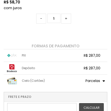
R$
58,70
com juros
-
+
FORMAS DE PAGAMENTO
R$ 287,00
PIX
1x sem juros de R$ 287,00
.
.
.
.
R$ 287,00
Depósito
.
.
.
.
.
.
.
1x sem juros de R$ 287,00
.
.
.
.
Parcelas
Cielo (Cartões)
.
.
.
.
.
.
.
1x sem juros de R$ 293,49
.
.
2x sem juros de R$ 146,75
FRETE E PRAZO
.
3x sem juros de R$ 97,83
.
.
CALCULAR
4x sem juros de R$ 73,37
.