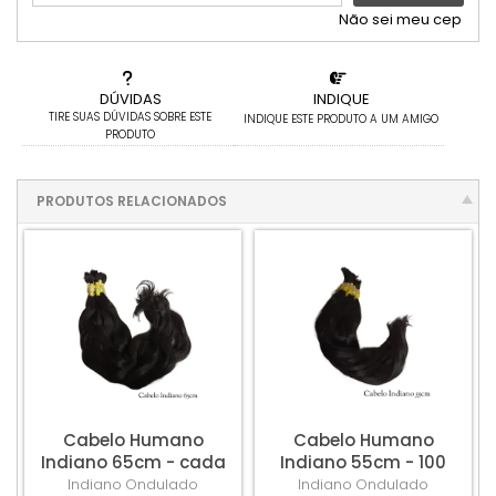
5x sem juros de R$ 58,70
.
Não sei meu cep
DÚVIDAS
INDIQUE
TIRE SUAS DÚVIDAS SOBRE ESTE
INDIQUE ESTE PRODUTO A UM AMIGO
PRODUTO
PRODUTOS RELACIONADOS
Cabelo Humano
Cabelo Humano
Indiano 65cm - cada
Indiano 55cm - 100
100gm
gramas
Indiano
Ondulado
Indiano
Ondulado