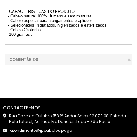
CARACTERÍSTICAS DO PRODUTO:
- Cabelo natural 100% Humano e sem misturas
- Cabelo especial para alongamentos e apliques
- Selecionados, hidratados, higienizados e esterilizados.
- Cabelo Castanho.
-100 gramas .
COMENTÁRIOS
CONTACTE-NOS
Rua Doze de Outubro 158 1° Andar Salas 02 07 E 08, Entrada
Pela Lateral, Ao Lado Mc Donalds, Lapa - São Paulo
atendimento@jpcabelos.page