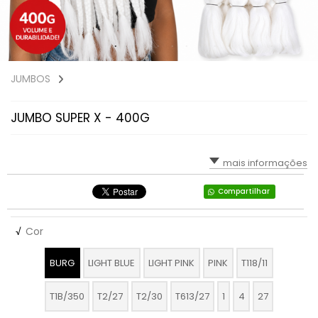
JUMBOS
JUMBO SUPER X - 400G
mais informações
Compartilhar
√
Cor
BURG
LIGHT BLUE
LIGHT PINK
PINK
T118/11
T1B/350
T2/27
T2/30
T613/27
1
4
27