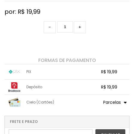
por: R$
19,99
-
+
FORMAS DE PAGAMENTO
R$ 19,99
PIX
1x sem juros de R$ 19,99
.
.
.
.
R$ 19,99
Depósito
.
.
.
.
.
.
.
1x sem juros de R$ 19,99
.
.
.
.
Parcelas
Cielo (Cartões)
.
.
.
.
.
.
.
1x sem juros de R$ 21,14
.
.
.
.
.
.
.
.
.
.
FRETE E PRAZO
.