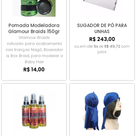
A - Z
Pomada Modeladora
SUGADOR DE PÓ PARA
Glamour Braids 150gr
UNHAS
Glamour Braids
R$ 243,00
ndicado para acabamento
ou em até
5x
de
R$ 49,72
com
nas tranças Nagô, Boxeador
juros
a, Box Braid, para modelar o
Baby Hair
R$ 14,00