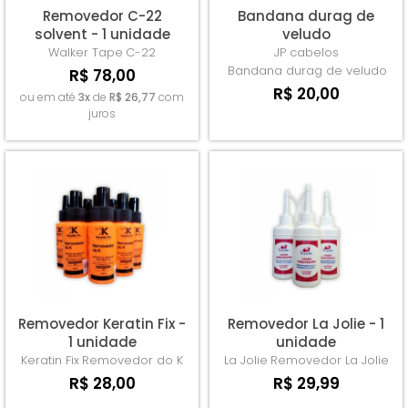
Removedor C-22
Bandana durag de
solvent - 1 unidade
veludo
Walker Tape
C-22
JP cabelos
Bandana durag de veludo
R$ 78,00
R$ 20,00
ou em até
3x
de
R$ 26,77
com
juros
Removedor Keratin Fix -
Removedor La Jolie - 1
1 unidade
unidade
Keratin Fix
Removedor do K
La Jolie
Removedor La Jolie
R$ 28,00
R$ 29,99